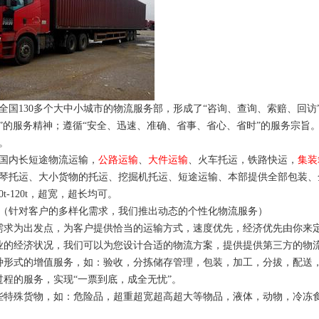
全国130多个大中小城市的物流服务部，形成了“咨询、查询、索赔、回访
”的服务精神；遵循“安全、迅速、准确、省事、省心、省时”的服务宗旨
地。
国内长短途物流运输，
公路运输
、
大件运输
、火车托运，铁路快运，
集装
琴托运、大小货物的托运、挖掘机托运、短途运输、本部提供全部包装、
0t-120t，超宽，超长均可。
（针对客户的多样化需求，我们推出动态的个性化物流服务）
需求为出发点，为客户提供恰当的运输方式，速度优先，经济优先由你
业的经济状况，我们可以为您设计合适的物流方案，提供提供第三方的
种形式的增值服务，如：验收，分拣储存管理，包装，加工，分拔，配
过程的服务，实现“一票到底，成全无忧”。
些特殊货物，如：危险品，超重超宽超高超大等物品，液体，动物，冷冻