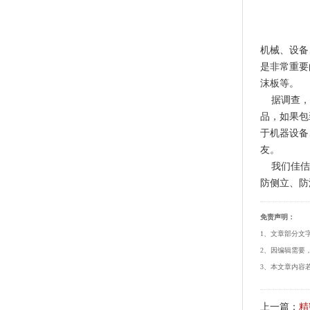
机械、设备
是非常重要
沫板等。
据调查，9
品，如果包
于机器设备
友。
我们佳佶货
防侧立、防
免责声明：
1、文章部分文
2、因编辑需要
3、本文章内容若
上一篇：
精