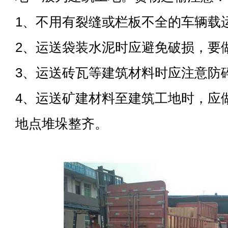
1、不用有裂缝或栏板不全的车辆载
2、运送袋装水泥时应避免破损，要
3、运送砖瓦等建筑材料时应注意防
4、运送矿建材料至建筑工地时，应
地点堆垛整齐。