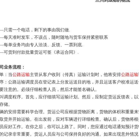
兰州到成都的物流
—只需一个电话，剩下的事由我们做.
—每天准时发车，不误点，随时随地与货车保持紧密联系
—每单业务均由专人洽淡、反馈、一票到底.
—可货到付款批量货运可签《承运合同》.
司业务流程：
单：当
公路运输
主管从客户收到（传真）运输计划时，他将安排
公路运输
序：公路运输调度员在登记表上分发运送目的地，并且运送客户校准运送
要注意的。必须仔细检查人员，然后才能签名确认。
叫调度程序。首先，应仔细填写运输计划。然后，应制定货运反馈表，以
存储。
辆的安排需要科学合理。货运公司应根据货物距离，货物的体积和重量来
取货并开始运输。在出发前，应对车辆进行详细检查。确认后，货物将根
员应好工作。在你之后，你可以上路了。同时，您应通过电话通知预计货
的记录非常重要。货运人员应与公司保持良好的沟通。如果出现意外情况