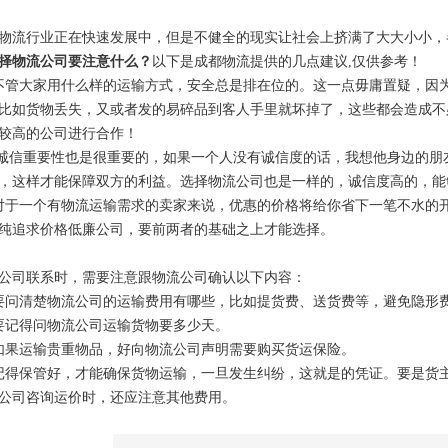
物流行业正在快速发展中，但是不健全的现实让社会上挤满了大大小小，
择物流公司要注意什么？
以下是成都物流提供的几点建议,仅供参考！
不管大家用什么样的运输方式，安全总是排在位的。这一点毋庸置疑，因
比如货物丢失，又或者发的易碎品到客人手里就坏掉了，这些都会造成不
较高的公司进行合作！
：诚信重要性也是很重要的，如果一个人没有诚信度的话，我想他身边的
，这样才能保障双方的利益。选择物流公司也是一样的，诚信度高的，能
对于一个有物流运输需求的卖家来说，优惠的价格将给你省下一笔不水的
纯追求价格低廉公司，要前两者的基础之上才能选择。
公司联系时，需要注意跟物流公司确认以下内容：
要问清楚物流公司的运输费用有哪些，比如提货费、送货费等，避免隐形
要记得问物流公司运输货物要多少天。
如果运输贵重物品，好向物流公司声明需要购买货运保险。
记得保管好，才能确保货物运输，一旦发生纠纷，这就是的凭证。要是货
公司咨询运价时，还应注意其他费用。