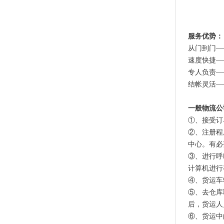
服务优势：
从门到门—
速度快捷—
专人负责—
结帐灵活—
一般物流公
①、接受订
②、注册程
中心。有必
③、进行呼
计算机进行
④、货运车
⑤、去仓库
后，货运人
⑥、货运中