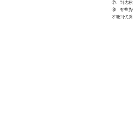
⑦、到达标
⑧、有些货
才能到优质