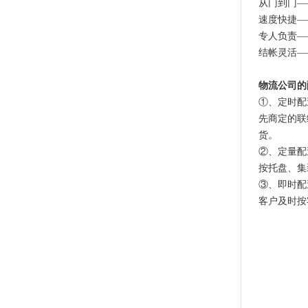
从门到门—
速度快捷—
专人负责—
结帐灵活—
物流公司的
①、定时配
先商定的联
货。
②、定量配
按托盘、集
③、即时配
客户及时按