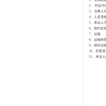
2、 托运与
3、当事人
4、人是货
5、承运人
6、按约定
7、运输
8、运输的
9、保价运
10、归责原
11、承运