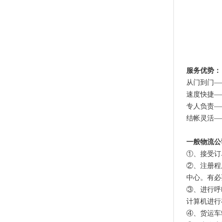
服务优势：
从门到门—
速度快捷—
专人负责—
结帐灵活—
一般物流公
①、接受订
②、注册程
中心。有必
③、进行呼
计算机进行
④、货运车