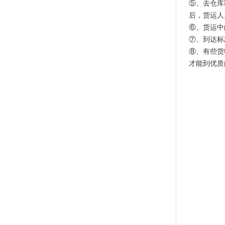
⑤、去仓库
后，货运人
⑥、货运中
⑦、到达标
⑧、有些货
才能到优质