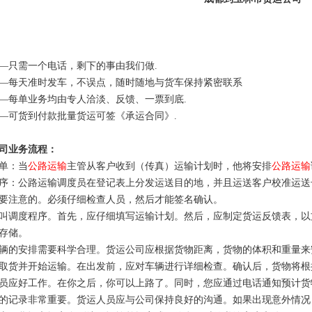
—只需一个电话，剩下的事由我们做.
—每天准时发车，不误点，随时随地与货车保持紧密联系
—每单业务均由专人洽淡、反馈、一票到底.
—可货到付款批量货运可签《承运合同》.
司业务流程：
单：当
公路运输
主管从客户收到（传真）运输计划时，他将安排
公路运输
序：公路运输调度员在登记表上分发运送目的地，并且运送客户校准运送
要注意的。必须仔细检查人员，然后才能签名确认。
叫调度程序。首先，应仔细填写运输计划。然后，应制定货运反馈表，以
存储。
辆的安排需要科学合理。货运公司应根据货物距离，货物的体积和重量来
取货并开始运输。在出发前，应对车辆进行详细检查。确认后，货物将根
员应好工作。在你之后，你可以上路了。同时，您应通过电话通知预计货
的记录非常重要。货运人员应与公司保持良好的沟通。如果出现意外情况