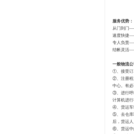
服务优势：
从门到门—
速度快捷—
专人负责—
结帐灵活—
一般物流公
①、接受订
②、注册程
中心。有必
③、进行呼
计算机进行
④、货运车
⑤、去仓库
后，货运人
⑥、货运中