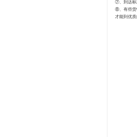
⑦、到达标
⑧、有些货
才能到优质