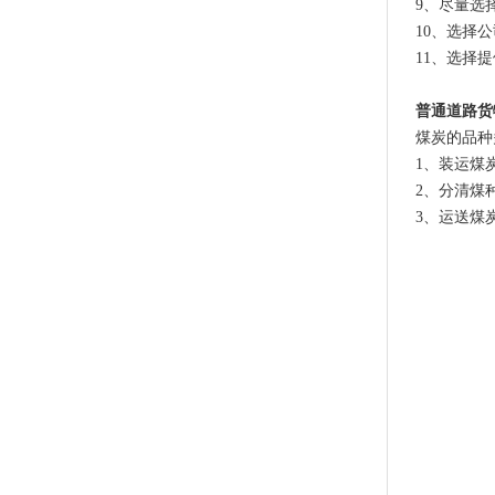
9、尽量选
10、选择
11、选择
普通道路货
煤炭的品种
1、装运煤
2、分清煤
3、运送煤