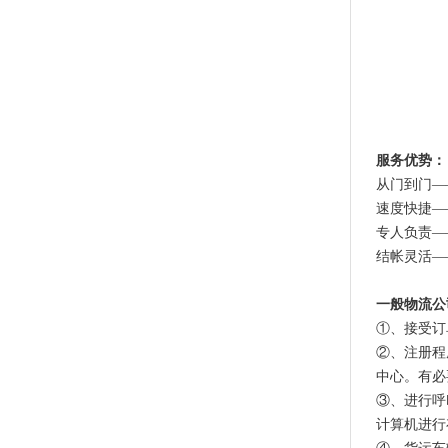
服务优势：
从门到门—
速度快捷—
专人负责—
结帐灵活—
一般物流公
①、接受订
②、注册程
中心。有必
③、进行呼
计算机进行