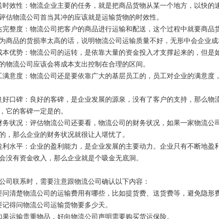
送时效性：物流企业主要的任务，就是把商品货物从某一个地方，以快的
评估物流公司首当其冲的应该就是运输货物的时效性。
达完整度：物流公司把客户的商品进行运输和配送，这个过程中就要商品
为商品的货损率太高的话，说明物流公司运输质量不好，无形中会企业成
成本优势：物流公司的运转，是依靠大量的资金投入才支撑起来的，但是
的物流公司应该会将成本支出控制在合理的区间。
工满意度：物流公司还是要依靠广大的基层员工的，员工对企业的满意度
良好口碑：良好的客碑，是企业发展的源泉，没有了客户的支持，那么物
，它的客碑一定是的。
财务状况：评估物流公司还要看，物流公司的财务状况，如果一家物流公
的，那么企业的财务状况就很让人堪忧了。
盈利水平：企业的盈利能力，是企业发展的主要动力。企业只有不断地盈
会没有资金收入，那么企业就是个吸金无底洞。
公司联系时，需要注意跟物流公司确认以下内容：
要问清楚物流公司的运输费用有哪些，比如提货费、送货费等，避免隐形
要记得问物流公司运输货物要多少天。
如果运输贵重物品，好向物流公司声明需要购买货运保险。