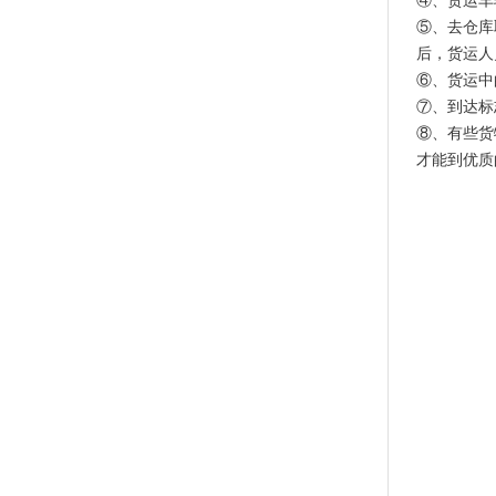
④、货运车
⑤、去仓库
后，货运人
⑥、货运中
⑦、到达标
⑧、有些货
才能到优质