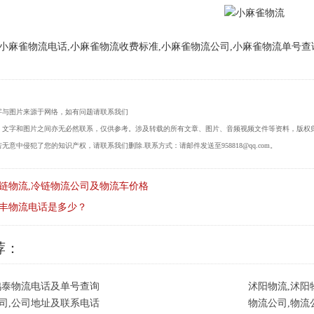
小麻雀物流电话,小麻雀物流收费标准,小麻雀物流公司,小麻雀物流单号查
字与图片来源于网络，如有问题请联系我们
，文字和图片之间亦无必然联系，仅供参考。涉及转载的所有文章、图片、音频视频文件等资料，版权
无意中侵犯了您的知识产权，请联系我们删除.联系方式：请邮件发送至958818@qq.com。
链物流,冷链物流公司及物流车价格
丰物流电话是多少？
荐：
鸿泰物流电话及单号查询
沭阳物流,沭阳
司,公司地址及联系电话
物流公司,物流