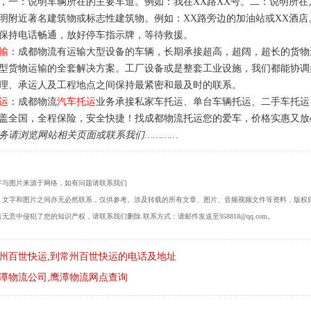
，一：说明车辆所在的主要车道。例如：我在XX路XX号。二：说明所
明附近著名建筑物或标志性建筑物。例如：XX路旁边的加油站或XX酒
保持电话畅通，放好停车指示牌，等待救援。
输
：成都物流有运输大型设备的车辆，长期承接超高，超阔，超长的货物
型货物运输的全套解决方案。工厂设备或是整套工业设施，我们都能协调
理、承运人及工程地点之间保持最紧密和最及时的联系。
运
：成都物流
汽车托运
业务承接私家车托运、单台车辆托运、二手车托运
盖全国，全程保险，安全快捷！找成都物流托运您的爱车，价格实惠又放
务请浏览网站相关页面或联系我们…………
字与图片来源于网络，如有问题请联系我们
，文字和图片之间亦无必然联系，仅供参考。涉及转载的所有文章、图片、音频视频文件等资料，版权
无意中侵犯了您的知识产权，请联系我们删除.联系方式：请邮件发送至958818@qq.com。
州百世快运,到常州百世快运的电话及地址
潭物流公司,鹰潭物流网点查询