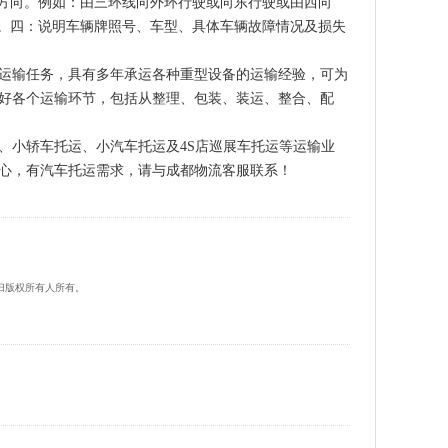
在方向。例如：由三环线向外环行驶或向东行驶或由西向
店。四：说明车辆牌照号、车型、具体车辆故障情况及损失
运输任务，具有多年承运各种重型设备的运输经验，可为
好各个运输环节，包括从整理、包装、装运、整合、配
、小轿车托运、小汽车托运及4S店巡展车托运等运输业
心，有汽车托运需求，请与成都物流客服联系！
归版权所有人所有。