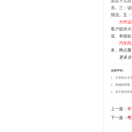
意以下几点
东。三：说
情况。五：
大件运
客户提供大
送、单据处
汽车托
务，网点覆
更多业
免责声明：
1、文章部分文
2、因编辑需要
3、本文章内容若
上一篇：
常
下一篇：
鹰