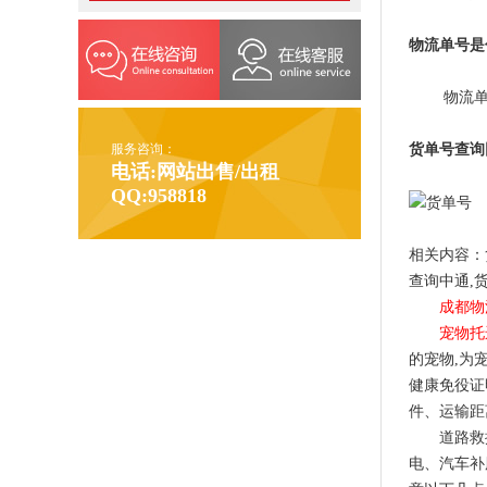
物流单号是
物流单号是
服务咨询：
货单号查询
电话:网站出售/出租
QQ:958818
相关内容：
查询中通,
成都物
宠物托
的宠物,为
健康免役证
件、运输距
道路救援
电、汽车补