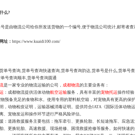
什么?
由物流公司给你所发送货物的一个编号,便于物流公司统计,邮寄者查证
网址：
https://www.kuaidi100.com/
货单号查询,货单号查询快递查询,货单号查询韵达,货单号是什么,货单号查
货单号查询顺丰,货单号查询圆通
流
是一家专业的物流运输的公司，
成都物流
的主要业务有：
运
：成都物流提供活体动物
航空运输
服务，具有丰富的
宠物托运
操作经验
宠物预备充足的食物和水。使用专用的塑料航空箱，对宠物具有更高的保护
明，动物检疫证明，运输器械消毒证明。提供符合IATA《国际活体动物
离、宠物发运和操作环节进行严格风险评估。
：道路救援服务主要包括：拖车牵引、更换轮胎、长短途拖车、应急送
胎、更换轮胎、高速救援、现场抢修、困境救援抢修等服务。如何快速的