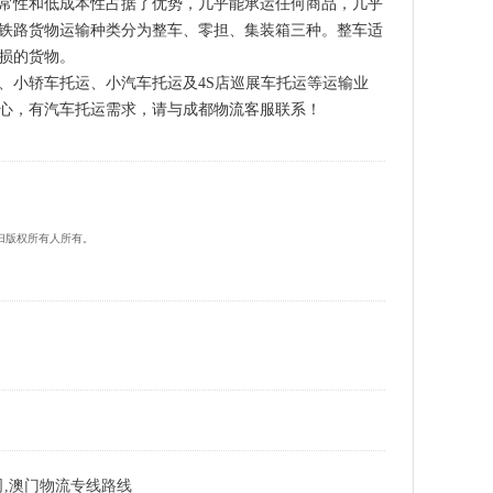
常性和低成本性占据了优势，几乎能承运任何商品，几乎
铁路货物运输种类分为整车、零担、集装箱三种。整车适
损的货物。
、小轿车托运、小汽车托运及4S店巡展车托运等运输业
心，有汽车托运需求，请与成都物流客服联系！
归版权所有人所有。
,澳门物流专线路线