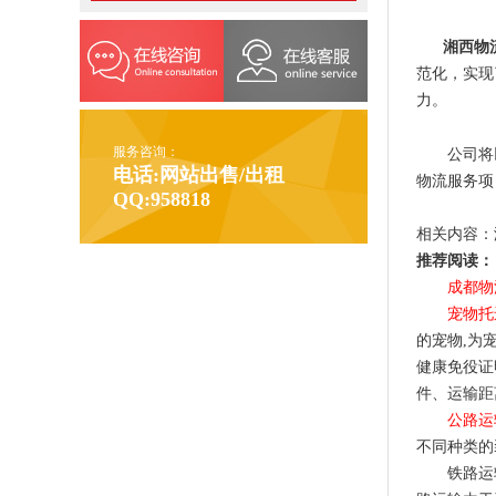
湘西物
范化，实现
力。
服务咨询：
公司将以
电话:网站出售/出租
物流服务项
QQ:958818
相关内容：
推荐阅读：
成都物
宠物托
的宠物,为
健康免役证
件、运输距
公路运
不同种类的
铁路运输