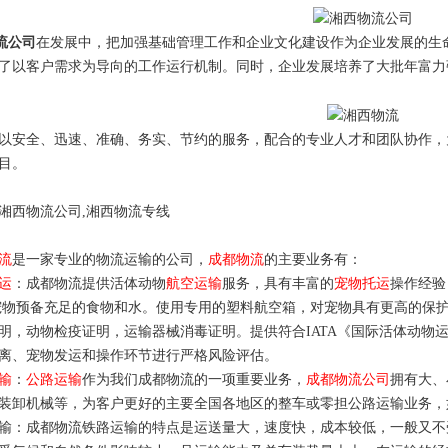
流公司
在发展中，把加强基础管理工作和企业文化建设作为企业发展的生
了以客户需求为导向的工作运行机制。同时，企业发展培养了大批年富力
安全、迅速、准确、务实、节约的服务，配合的专业人才和团队协作，
目。
湘西物流公司,湘西物流专线
流
是一家专业的物流运输的公司，
成都物流
的主要业务有：
运
：成都物流提供活体动物
航空运输
服务，具有丰富的
宠物托运
操作经验
宠物预备充足的食物和水。使用专用的塑料航空箱，对宠物具有更高的保护
明，动物检疫证明，运输器械消毒证明。提供符合IATA《国际活体动物
离、宠物发运和操作环节进行严格风险评估。
输
：
公路运输
作为我们成都物流的一项重要业务，
成都物流公司
拥有大、
装卸机械等，为客户更好的主要全国各地区的整车或零担公路运输业务，
：成都物流铁路运输的特点是运送量大，速度快，成本较低，一般又不