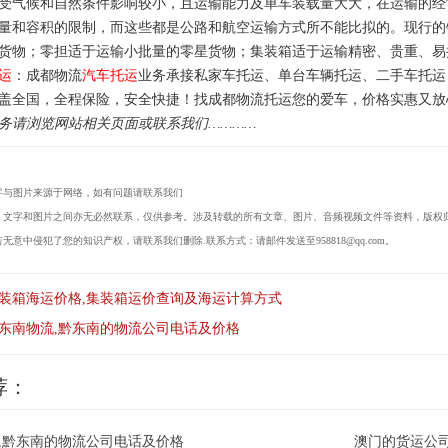
受气候和自然条件影响较小，且运输能力及单车装载量大大，在运输的经
量和容积的限制，而这些都是公路和航空运输方式所不能比拟的。现行的
货物；零担适于运输小批量的零星货物；集装箱适于运输精密、贵重、易
运
：成都物流
汽车托运
业务承接私家车托运、单台车辆托运、二手车托运
盖全国，全程保险，安全快捷！找成都物流托运您的爱车，价格实惠又放
务请浏览网站相关页面或联系我们…………
字与图片来源于网络，如有问题请联系我们
，文字和图片之间亦无必然联系，仅供参考。涉及转载的所有文章、图片、音频视频文件等资料，版权
无意中侵犯了您的知识产权，请联系我们删除.联系方式：请邮件发送至958818@qq.com。
装箱海运价格,集装箱运价查询及海运计算方式
东南物流,黔东南的物流公司电话及价格
荐：
,黔东南的物流公司电话及价格
澳门的货运公司