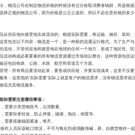
出，物流公司在制定物流价格的时候没有过分收取消费者钱财，而是根据
选择正规的物流公司，因为价格是公正公道的，所以不必在意价格的多少
品从供应地向接受地实体流动的。根据实际需要，将运输、储存、装卸、
这里包含以下内容：物流是一个，是一种新的流通运行模式。为了生产与
的流动，不管供应地和接受地在地球的任何一个地方。形成了地区性、区
品流动构成必要要素的所有物流资源通过市场加以整合。这种资源包括运
输还包括铁路、公路、水路、航空和管道五个方面。
管理：所有商品要流动起来，要形成供应链，并要实现成本，这里不仅要
服务：这里指的'实际需要'实际上就是客户的物流需求，没有物流需求就
物流尤其物流服务。
装卸需要注意哪些事项：
车时，需要分类货物批号，点清数量。
卸时，需要轻拿轻放，防止摔落，碰撞，拖拉，倒置等。
放时，需要搭建稳固紧凑，堆齐。
于，操作人员应该检口情况，不可与氧化剂或强酸强碱，易，自燃货物存一