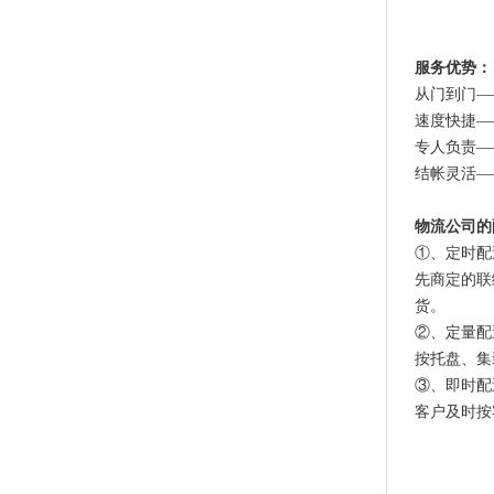
服务优势：
从门到门—
速度快捷—
专人负责—
结帐灵活—
物流公司的
①、定时配
先商定的联
货。
②、定量配
按托盘、集
③、即时配
客户及时按