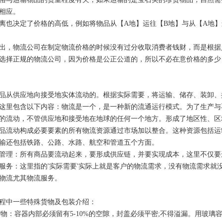
相应。
离也决定了价格的高低，例如将物品从【A地】运往【B地】与从【A地
出，物流公司在制定物流价格的时候没有过分收取消费者钱财，而是根据
选择正规的物流公司，因为价格是公正公道的，所以不必在意价格的多少
品从供应地向接受地实体流动的。根据实际需要，将运输、储存、装卸、
这里包含以下内容：物流是一个，是一种新的流通运行模式。为了生产与
的流动，不管供应地和接受地在地球的任何一个地方。形成了地区性、区
品流动构成必要要素的所有物流资源通过市场加以整合。这种资源包括运
输还包括铁路、公路、水路、航空和管道五个方面。
管理：所有商品要流动起来，要形成供应链，并要实现成本，这里不仅要
服务：这里指的'实际需要'实际上就是客户的物流需求，没有物流需求就
物流尤其物流服务。
程中一些特殊货物及包装介绍：
体货物：容器内部必须留有5-10%的空隙，封盖必须平密;不得溢漏。用玻