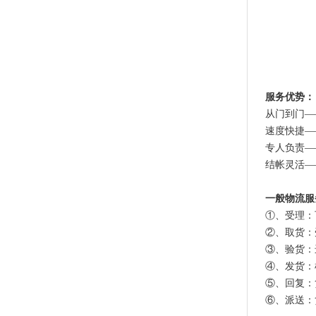
服务优势：
从门到门—
速度快捷—
专人负责—
结帐灵活—
一般物流服
①、受理：
②、取货：
③、验货：
④、发货：
⑤、回复：
⑥、派送：