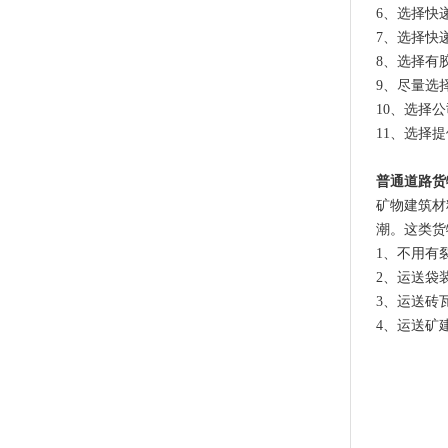
6、选择快
7、选择快
8、选择有
9、尽量选
10、选择
11、选择
普通道路货
矿物建筑材
潮。这类货
1、不用有
2、运送袋
3、运送砖
4、运送矿